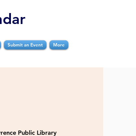
ndar
Submit an Event
More
rence Public Library