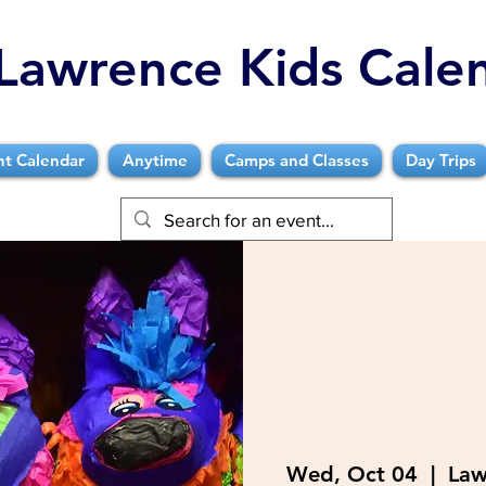
Lawrence Kids Cale
nt Calendar
Anytime
Camps and Classes
Day Trips
Wed, Oct 04
  |  
Law