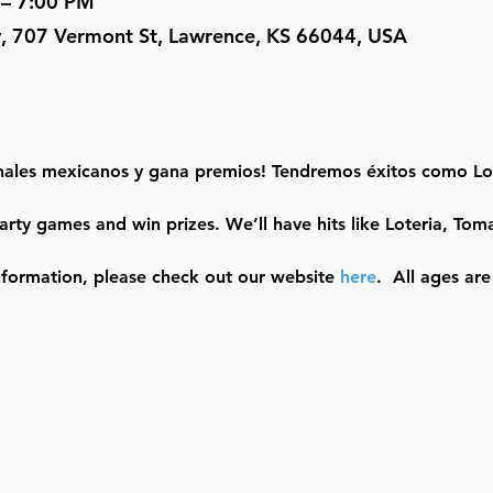
 – 7:00 PM
y, 707 Vermont St, Lawrence, KS 66044, USA
onales mexicanos y gana premios! Tendremos éxitos como Lo
arty games and win prizes. We’ll have hits like Loteria, To
nformation, please check out our website 
here
.  All ages a