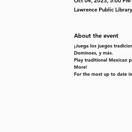
Oct 04, 2023, 5:00 PM
Lawrence Public Librar
About the event
¡Juega los juegos tradici
Dominoes, y más.
Play traditional Mexican p
More!
For the most up to date i